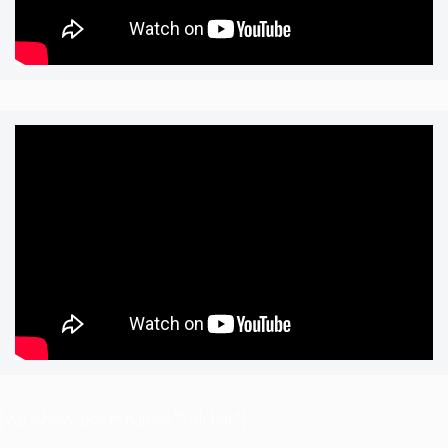
[wp_show_posts name="Sidebar"]