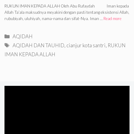
RUKUN IMAN KEPADA ALLAH Oleh Abu Rufaydah Iman kepada
Allah Ta’ala maksudnya meyakini dengan pasti tentang eksistensi Allah,
rububiyah, uluhiyah, nama-nama dan sifat-Nya. Iman …
Read more
Categories
AQIDAH
Tags
AQIDAH DAN TAUHID
,
cianjur kota santri
,
RUKUN
IMAN KEPADA ALLAH