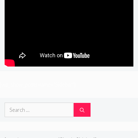
[wp_show_posts name="Sidebar"]
Search
for: