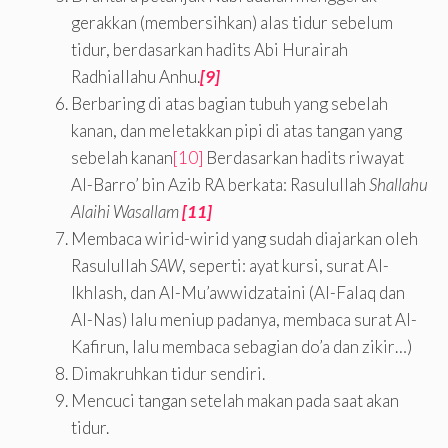
gerakkan (membersihkan) alas tidur sebelum
tidur, berdasarkan hadits Abi Hurairah
Radhiallahu Anhu.
[9]
Berbaring di atas bagian tubuh yang sebelah
kanan, dan meletakkan pipi di atas tangan yang
sebelah kanan
[10]
Berdasarkan hadits riwayat
Al-Barro’ bin Azib RA berkata: Rasulullah
Shallahu
Alaihi Wasallam
[11]
Membaca wirid-wirid yang sudah diajarkan oleh
Rasulullah
SAW
, seperti: ayat kursi, surat Al-
Ikhlash, dan Al-Mu’awwidzataini (Al-Falaq dan
Al-Nas) lalu meniup padanya, membaca surat Al-
Kafirun, lalu membaca sebagian do’a dan zikir…)
Dimakruhkan tidur sendiri.
Mencuci tangan setelah makan pada saat akan
tidur.