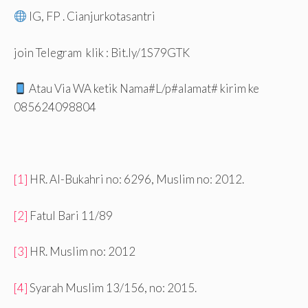
IG, FP . Cianjurkotasantri
join Telegram klik : Bit.ly/1S79GTK
Atau Via WA ketik Nama#L/p#alamat# kirim ke
085624098804
[1]
HR. Al-Bukahri no: 6296, Muslim no: 2012.
[2]
Fatul Bari 11/89
[3]
HR. Muslim no: 2012
[4]
Syarah Muslim 13/156, no: 2015.