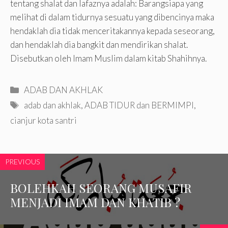
tentang shalat dan lafaznya adalah: Barangsiapa yang
melihat di dalam tidurnya sesuatu yang dibencinya maka
hendaklah dia tidak menceritakannya kepada seseorang,
dan hendaklah dia bangkit dan mendirikan shalat.
Disebutkan oleh Imam Muslim dalam kitab Shahihnya.
Categories
ADAB DAN AKHLAK
Tags
adab dan akhlak
,
ADAB TIDUR dan BERMIMPI
,
cianjur kota santri
PREVIOUS
BOLEHKAH SEORANG MUSAFIR
MENJADI IMAM DAN KHATIB ?