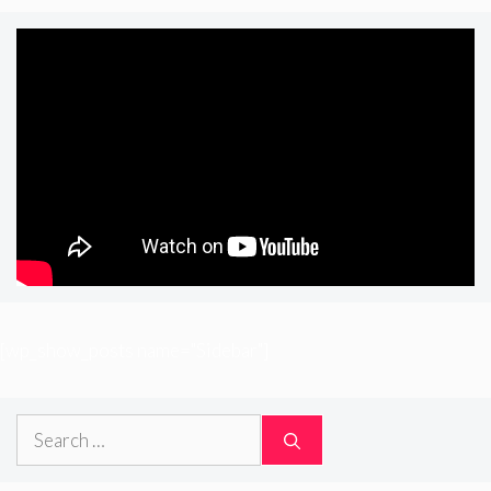
[wp_show_posts name="Sidebar"]
Search
for: