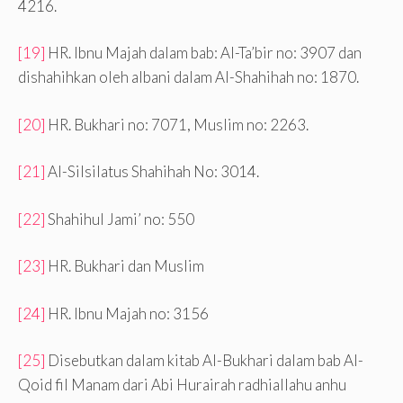
4216.
[19]
HR. Ibnu Majah dalam bab: Al-Ta’bir no: 3907 dan
dishahihkan oleh albani dalam Al-Shahihah no: 1870.
[20]
HR. Bukhari no: 7071, Muslim no: 2263.
[21]
Al-Silsilatus Shahihah No: 3014.
[22]
Shahihul Jami’ no: 550
[23]
HR. Bukhari dan Muslim
[24]
HR. Ibnu Majah no: 3156
[25]
Disebutkan dalam kitab Al-Bukhari dalam bab Al-
Qoid fil Manam dari Abi Hurairah radhiallahu anhu