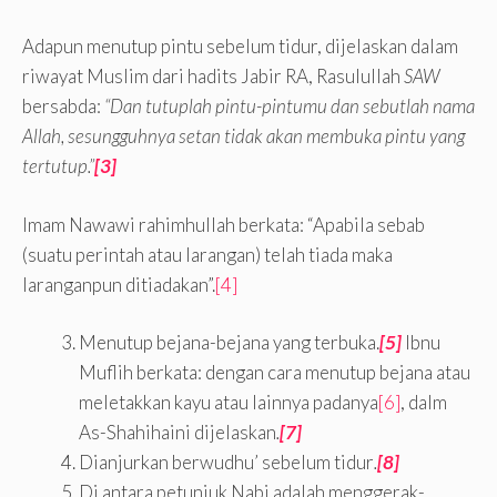
Adapun menutup pintu sebelum tidur, dijelaskan dalam
riwayat Muslim dari hadits Jabir RA, Rasulullah
SAW
bersabda:
“Dan tutuplah pintu-pintumu dan sebutlah nama
Allah, sesungguhnya setan tidak akan membuka pintu yang
tertutup.”
[3]
Imam Nawawi rahimhullah berkata: “Apabila sebab
(suatu perintah atau larangan) telah tiada maka
laranganpun ditiadakan”.
[4]
Menutup bejana-bejana yang terbuka.
[5]
Ibnu
Muflih berkata: dengan cara menutup bejana atau
meletakkan kayu atau lainnya padanya
[6]
, dalm
As-Shahihaini dijelaskan
.
[7]
Dianjurkan berwudhu’ sebelum tidur
.
[8]
Di antara petunjuk Nabi adalah menggerak-