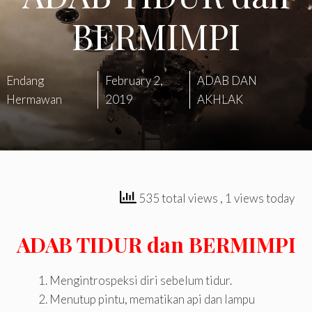
BERMIMPI
Endang
February 2,
ADAB DAN
Hermawan
2019
AKHLAK
535 total views
, 1 views today
ADAB TIDUR dan BERMIMPI
Mengintrospeksi diri sebelum tidur.
Menutup pintu, mematikan api dan lampu