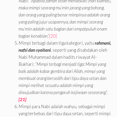
Nabi: “
Apabila zaman telah mendekati (hari kiamat),
maka mimpi
seorang mu’min jarang yang bohong,
dan orang yang paling benar mimpinya adalah orang
yang paling jujur ucapannya, dan mimpi seorang
mu’min adalah satu bagian dari empatpuluh enam
bagian kenabian.”
[20]
Mimpi terbagi dalam tiga kategori, yaitu
rahmani
,
nafsi dan syaitani
, seperti yang disabdakan oleh
Nabi Muhammad dalam hadits riwayat Al-
Bukhari:
“Mimpi terbagi menjadi tiga: Mimpi yang
baik adalah kabar gembira dari Allah, mimpi yang
membuat orang bersedih dari tipu daya setan dan
mimpi melihat sesuatu adalah mimpi yang
diwujudkan karena pengaruh kejiwaan seseorang”.
[21]
Mimpi para Nabi adalah wahyu, sebagai mimpi
yang terbebas dari tipu daya setan, seperti mimpi