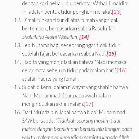
dengan kaki beliau lalu berkata: Wahai Junaidib:
Ini adalah bentuk tidur penghuni neraka”.
[13]
Dimakruhkan tidur di atas rumah yang tidak
bertembok, berdasarkan sabda Rasulullah
Shalallahu Alaihi Wasallam
.
[14]
Lebih utama bagi seseorang agar tidak tidur
setelah fajar, berdasarkan sabda Nabi.
[15]
Hadits yang menjelaskan bahwa “Nabi memakai
celak mata sebelum tidur pada malam hari”,
[16]
adalah hadits yang lemah.
Sudah dikenal dalam riwayat yang shahih bahwa
Nabi Muhammad tidur pada awal malam
menghidupkan akhir malam.
[17]
Dari Mu’adz bin Jabal bahwa Nabi Muhammad
SAW
bersabda:
“Tidaklah seorang muslim tidur
malam dengan berzikir dan bersuci
lalu bangun pada
waktu malamnya, kemudian meminta kepada Allah